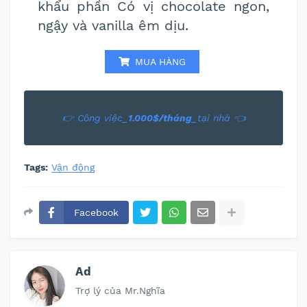
khẩu phần Có vị chocolate ngon,
ngậy và vanilla êm dịu.
MUA HÀNG
👉 Công việc_
1.000$/tháng
_tại nhà 👈
Tags:
Vận động
Facebook
Ad
Trợ lý của Mr.Nghĩa