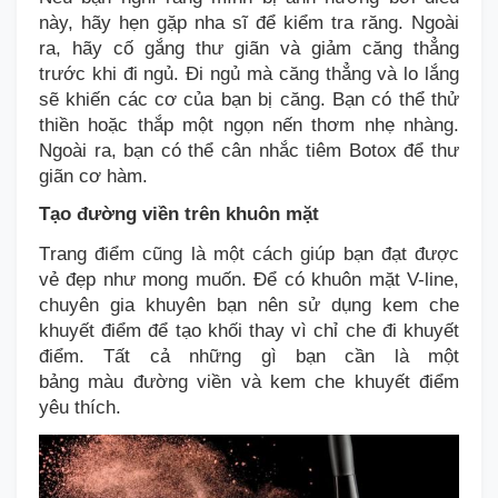
này, hãy hẹn gặp nha sĩ để kiểm tra răng. Ngoài
ra, hãy cố gắng thư giãn và giảm căng thẳng
trước khi đi ngủ. Đi ngủ mà căng thẳng và lo lắng
sẽ khiến các cơ của bạn bị căng. Bạn có thể thử
thiền hoặc thắp một ngọn nến thơm nhẹ nhàng.
Ngoài ra, bạn có thể cân nhắc tiêm Botox để thư
giãn cơ hàm.
Tạo
đường viền
trên khuôn mặt
T
rang điểm
cũng là một cách giúp bạn đạt được
vẻ đẹp như mong muốn. Để có khuôn mặt V-line,
chuyên gia khuyên bạn nên
sử dụng kem che
khuyết điểm để tạo
khối
thay vì
chỉ
che đi khuyết
điểm. Tất cả những gì bạn cần là một
bảng
màu
đường viền và kem che khuyết điểm
yêu thích.