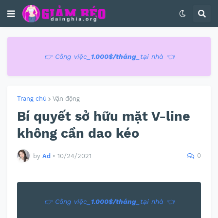
👉 Công việc_
1.000$/tháng
_tại nhà 👈
Trang chủ
Vận động
Bí quyết sở hữu mặt V-line
không cần dao kéo
0
by
Ad
•
10/24/2021
👉 Công việc_
1.000$/tháng
_tại nhà 👈