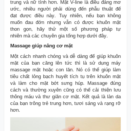
trung
và
nữ tính hơn
. Mặt V-line là điều đáng mơ
ước,
nhiều người phải dùng đến phẫu thuật để
đạt
được điều này
. Tuy nhiên, nếu bạn không
muốn
đau đớn
nhưng vẫn có
được khuôn
mặt
thon gọn, hãy thử
một số
phương pháp tự
nhiên
mà các chuyên gia tổng hợp dưới đây
.
Massage giúp n
âng cơ mặt
Một cách nhanh chóng và dễ dàng để giúp khuôn
mặt của bạn căng lên tức thì là sử dụng máy
m
assage
mặt hoặc con lăn. Nó có thể giúp làm
tiêu chất lỏng bạch huyết tích tụ trên khuôn mặt
và làm cho
mặt
bớt sưng húp.
Massage
đúng
cách và thường xuyên
cũng có thể cải thiện lưu
thông máu và thư giãn cơ mặt. Kết quả là làn da
của bạn trông trẻ trung hơn, tươi sáng và rạng rỡ
hơn.