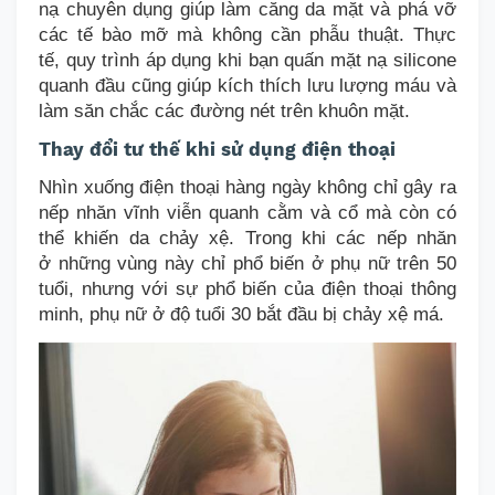
nạ
chuyên dụng
giúp làm căng da mặt và phá vỡ
các tế bào mỡ mà không cần phẫu thuật.
Thực
tế,
quy trình áp dụng khi bạn quấn mặt nạ silicone
quanh đầu cũng giúp kích thích lưu lượng máu và
làm săn chắc các đường nét trên khuôn mặt.
Thay đổi tư thế khi sử dụng điện thoại
Nhìn xuống điện thoại hàng ngày không chỉ gây ra
nếp nhăn vĩnh viễn quanh cằm và cổ mà còn có
thể khiến da chảy xệ.
Trong khi các nếp nhăn
ở
những vùng này
chỉ phổ biến ở phụ nữ trên 50
tuổi,
nhưng
với sự phổ biến của điện thoại thông
minh, phụ nữ ở độ tuổi 30 bắt đầu bị chảy xệ má.