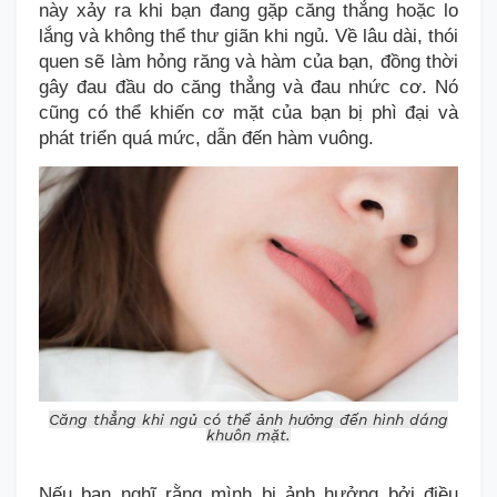
này
xảy ra khi bạn đang gặp căng thẳng hoặc lo
lắng và không thể thư giãn khi ngủ.
V
ề lâu dài
, thói
quen
sẽ làm hỏng răng và hàm của bạn, đồng thời
gây đau đầu do căng thẳng và đau nhức cơ. Nó
cũng có thể khiến cơ mặt của bạn bị phì đại và
phát triển quá mức, dẫn đến hàm vuông.
Căng thẳng khi ngủ có thể ảnh hưởng đến hình dáng
khuôn mặt.
Nếu bạn nghĩ rằng
mình
bị ảnh hưởng bởi điều