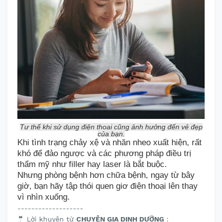
Tư thế khi sử dụng điện thoại cũng ảnh hưởng đến vẻ đẹp
của bạn.
Khi
tình trạng chảy xệ và nhăn nheo xuất hiện
, rất
khó để đảo ngược và các phương pháp điều trị
thẩm mỹ như
filler
hay
laser là bắt buộc.
Như
ng
phòng bệnh hơn chữa bệnh,
ngay từ bây
giờ, bạn
hãy
tập thói quen
giơ điện thoại lên thay
vì nhìn xuống.
-------------------
🤵 Lời khuyên từ
CHUYÊN GIA DINH DƯỠNG
: