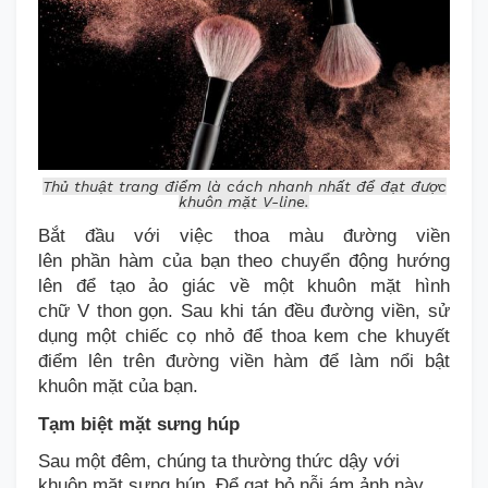
Thủ thuật trang điểm là cách nhanh nhất để đạt được
khuôn mặt V-line.
Bắt đầu với việc thoa
màu
đường viền
lên
phần
hàm của bạn theo chuyển động hướng
lên để tạo ảo giác về một khuôn mặt hình
chữ
V
thon gọn. Sau khi tán đều đường viền, sử
dụng một chiếc cọ nhỏ để thoa kem che khuyết
điểm lên trên đường viền hàm để làm nổi bật
khuôn mặt của bạn.
Tạm biệt mặt sưng húp
Sau một đêm, chúng ta
thường
thức dậy với
khuôn mặt sưng húp. Để
gạt bỏ nỗi ám ảnh này
,