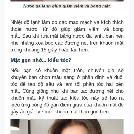
Nước đá lạnh giúp giảm viêm và bọng mắt.
Nhiệt độ lạnh làm co các mao mạch và kích thích
thoát nước
, từ đó
giúp giảm viêm và bọng
mắt.
Sau khi rửa mặt bằng nước đá lạnh, bạn nên
n
hẹ nhàng xoa bóp các đường nét trên khuôn mặt
trong khoảng 15 giây hoặc lâu hơn.
Mặt gọn nhờ... kiểu tóc?
Nếu bạn có khuôn mặt tròn,
chuyên gia sẽ
khuyên
bạn
chọn màu sáng
ở phần đỉnh và đuôi
tóc để tạo độ sâu và làm tối phần tóc hai bên
mặt.
Cũng giống như khi bạn tạo đường nét cho
khuôn mặt, kỹ thuật tạo kiểu tóc này sẽ tạo ra
hiệu ứng bóng đổ gần điểm giữa của khuôn mặt
để
gây
ảo giác về một khuôn mặt thon gọn hơn.